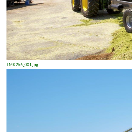
TMK256_001.jpg