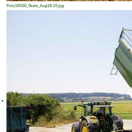
Poly18500_Skate_Aug18 25.jpg