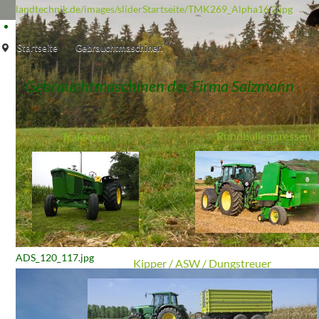
landtechnik.de/images/sliderStartseite/TMK269_Alpha16 2.jpg
Startseite
Gebrauchtmaschinen
Gebrauchtmaschinen der Firma Salzmann
Rundballenpressen
Traktoren
ADS_120_117.jpg
Kipper / ASW / Dungstreuer