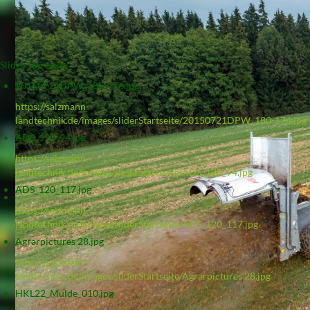
Slider Startseite
20150721DPW_180-176.jpg
https://salzmann-
landtechnik.de/images/sliderStartseite/20150721DPW_180-176.jpg
ADS_120_94.jpg
https://salzmann-
landtechnik.de/images/sliderStartseite/ADS_120_94.jpg
ADS_120_117.jpg
https://salzmann-
landtechnik.de/images/sliderStartseite/ADS_120_117.jpg
Agrarpictures 28.jpg
https://salzmann-
landtechnik.de/images/sliderStartseite/Agrarpictures 28.jpg
HKL22_Mulde_010.jpg