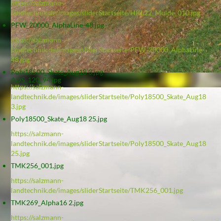
https://salzmann-
landtechnik.de/images/sliderStartseite/HKL22_Mulde_010.jpg
PFW_20000_AlphaLine-48.jpg
https://salzmann-
landtechnik.de/images/sliderStartseite/PFW_20000_AlphaLine-
48.jpg
Poly18500_Skate_Aug18 3.jpg
ADS_120_94.jpg
https://salzmann-
landtechnik.de/images/sliderStartseite/Poly18500_Skate_Aug18
3.jpg
Poly18500_Skate_Aug18 25.jpg
https://salzmann-
landtechnik.de/images/sliderStartseite/Poly18500_Skate_Aug18
25.jpg
TMK256_001.jpg
https://salzmann-
landtechnik.de/images/sliderStartseite/TMK256_001.jpg
TMK269_Alpha16 2.jpg
https://salzmann-