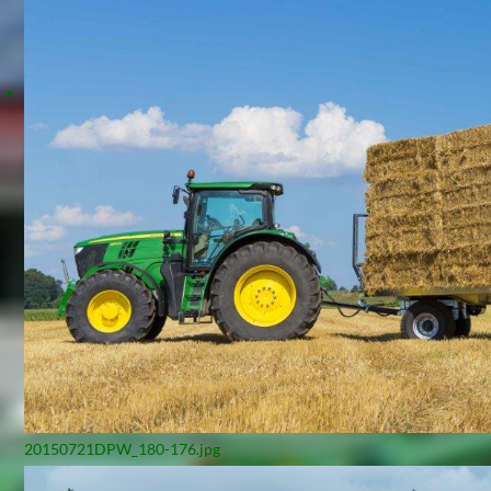
20150721DPW_180-176.jpg