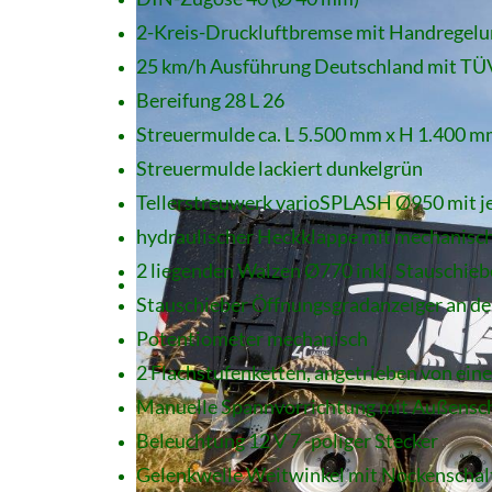
2-Kreis-Druckluftbremse mit Handregel
25 km/h Ausführung Deutschland mit TÜ
Bereifung 28 L 26
Streuermulde ca. L 5.500 mm x H 1.400 
Streuermulde lackiert dunkelgrün
Tellerstreuwerk varioSPLASH Ø950 mit je
hydraulischer Heckklappe mit mechanisch
2 liegenden Walzen Ø770 inkl. Stauschiebe
Stauschieber Öffnungsgradanzeiger an der
Potentiometer mechanisch
2 Flachstufenketten, angetrieben von ein
Manuelle Spannvorrichtung mit Außensch
Beleuchtung 12 V 7 -poliger Stecker
Gelenkwelle Weitwinkel mit Nockenschal