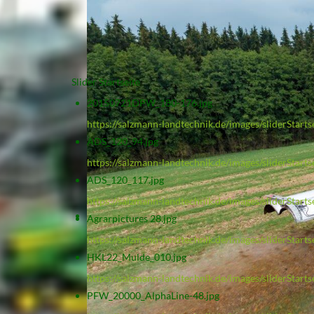
Slider Startseite
20150721DPW_180-176.jpg
https://salzmann-landtechnik.de/images/sliderSta
ADS_120_94.jpg
https://salzmann-landtechnik.de/images/sliderStart
ADS_120_117.jpg
https://salzmann-landtechnik.de/images/sliderStart
Agrarpictures 28.jpg
https://salzmann-landtechnik.de/images/sliderStarts
HKL22_Mulde_010.jpg
https://salzmann-landtechnik.de/images/sliderStar
PFW_20000_AlphaLine-48.jpg