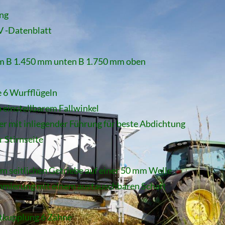
ung
V -Datenblatt
mm B 1.450 mm unten B 1.750 mm oben
 6 Wurfflügeln
 einstellbarem Fallwinkel
r mit inliegender Führung für beste Abdichtung
 Stirnseite
em seitlichen Getriebe auf einer 50 mm Welle
mierung mit einem austauschbaren Schaft
tkupplung 6 Zähne