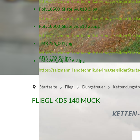
https://salzmann-landtechnik.de/images/sliderStar
Poly18500_Skate_Aug18 3.jpg
https://salzmann-landtechnik.de/images/sliderStart
Poly18500_Skate_Aug18 25.jpg
https://salzmann-landtechnik.de/images/sliderStar
TMK256_001.jpg
https://salzmann-landtechnik.de/images/sliderStar
ADS_120_94.jpg
TMK269_Alpha16 2.jpg
https://salzmann-landtechnik.de/images/sliderStar
Startseite
Fliegl
Dungstreuer
Kettendungstr
FLIEGL KDS 140 MUCK
KETTEN-