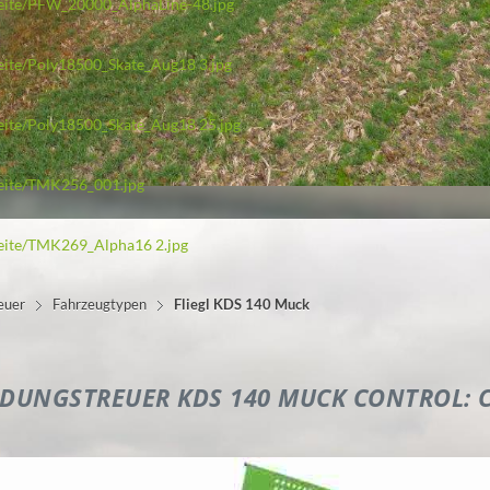
tseite/PFW_20000_AlphaLine-48.jpg
seite/Poly18500_Skate_Aug18 3.jpg
tseite/Poly18500_Skate_Aug18 25.jpg
tseite/TMK256_001.jpg
tseite/TMK269_Alpha16 2.jpg
euer
Fahrzeugtypen
Fliegl KDS 140 Muck
DUNGSTREUER KDS 140 MUCK CONTROL: C