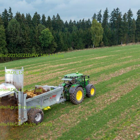
rtseite/20150721DPW_180-176.jpg
seite/ADS_120_94.jpg
seite/ADS_120_117.jpg
eite/Agrarpictures 28.jpg
tseite/HKL22_Mulde_010.jpg