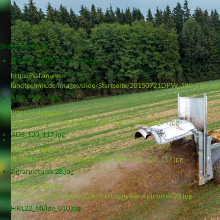
Slider Startseite
20150721DPW_180-176.jpg
https://salzmann-
landtechnik.de/images/sliderStartseite/20150721DPW_180-176.jpg
ADS_120_94.jpg
https://salzmann-
landtechnik.de/images/sliderStartseite/ADS_120_94.jpg
ADS_120_117.jpg
https://salzmann-
landtechnik.de/images/sliderStartseite/ADS_120_117.jpg
Agrarpictures 28.jpg
https://salzmann-
landtechnik.de/images/sliderStartseite/Agrarpictures 28.jpg
HKL22_Mulde_010.jpg