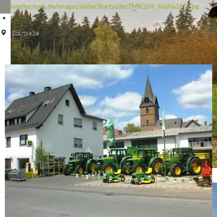
landtechnik.de/images/sliderStartseite/TMK269_Alpha16 2.jpg
Startseite
ADS_120_117.jpg