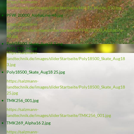
https://salzmann-
landtechnik.de/images/sliderStartseite/HKL22_Mulde_010.jpg
PFW_20000_AlphaLine-48.jpg
https://salzmann-
landtechnik.de/images/sliderStartseite/PFW_20000_AlphaLine-
48.jpg
Poly18500_Skate_Aug18 3.jpg
ADS_120_94.jpg
https://salzmann-
landtechnik.de/images/sliderStartseite/Poly18500_Skate_Aug18
3.jpg
Poly18500_Skate_Aug18 25.jpg
https://salzmann-
landtechnik.de/images/sliderStartseite/Poly18500_Skate_Aug18
25.jpg
TMK256_001.jpg
https://salzmann-
landtechnik.de/images/sliderStartseite/TMK256_001.jpg
TMK269_Alpha16 2.jpg
https://salzmann-