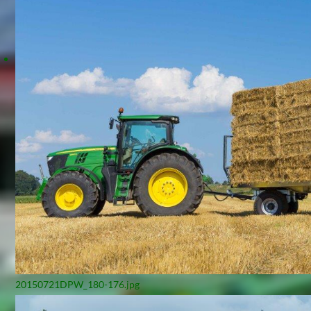
20150721DPW_180-176.jpg