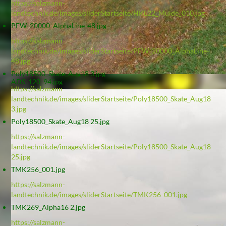
https://salzmann-
landtechnik.de/images/sliderStartseite/HKL22_Mulde_010.jpg
PFW_20000_AlphaLine-48.jpg
https://salzmann-
landtechnik.de/images/sliderStartseite/PFW_20000_AlphaLine-
48.jpg
Poly18500_Skate_Aug18 3.jpg
ADS_120_94.jpg
https://salzmann-
landtechnik.de/images/sliderStartseite/Poly18500_Skate_Aug18
3.jpg
Poly18500_Skate_Aug18 25.jpg
https://salzmann-
landtechnik.de/images/sliderStartseite/Poly18500_Skate_Aug18
25.jpg
TMK256_001.jpg
https://salzmann-
landtechnik.de/images/sliderStartseite/TMK256_001.jpg
TMK269_Alpha16 2.jpg
https://salzmann-