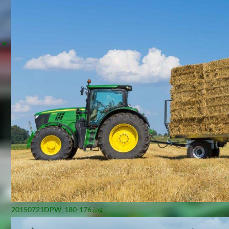
20150721DPW_180-176.jpg