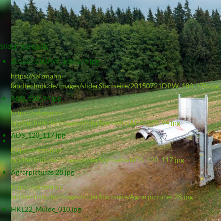
Slider Startseite
20150721DPW_180-176.jpg
https://salzmann-
landtechnik.de/images/sliderStartseite/20150721DPW_180-176.jpg
ADS_120_94.jpg
https://salzmann-
landtechnik.de/images/sliderStartseite/ADS_120_94.jpg
ADS_120_117.jpg
https://salzmann-
landtechnik.de/images/sliderStartseite/ADS_120_117.jpg
Agrarpictures 28.jpg
https://salzmann-
landtechnik.de/images/sliderStartseite/Agrarpictures 28.jpg
HKL22_Mulde_010.jpg