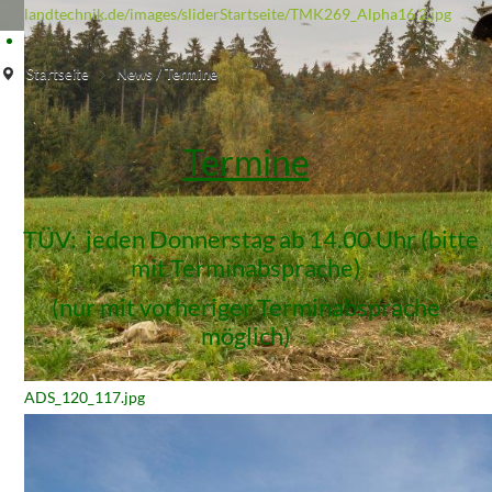
landtechnik.de/images/sliderStartseite/TMK269_Alpha16 2.jpg
Startseite
News / Termine
Termine
TÜV: jeden Donnerstag ab 14.00 Uhr (bitte
mit Terminabsprache)
(nur mit vorheriger Terminabsprache
möglich)
ADS_120_117.jpg