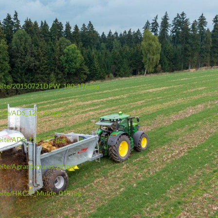
rtseite/20150721DPW_180-176.jpg
seite/ADS_120_94.jpg
seite/ADS_120_117.jpg
eite/Agrarpictures 28.jpg
tseite/HKL22_Mulde_010.jpg