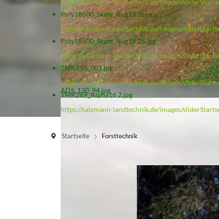
https://salzmann-landtechnik.de/images/sliderStar
Poly18500_Skate_Aug18 3.jpg
https://salzmann-landtechnik.de/images/sliderStart
Poly18500_Skate_Aug18 25.jpg
https://salzmann-landtechnik.de/images/sliderStar
TMK256_001.jpg
https://salzmann-landtechnik.de/images/sliderStar
ADS_120_94.jpg
TMK269_Alpha16 2.jpg
https://salzmann-landtechnik.de/images/sliderStar
Startseite
Forsttechnik