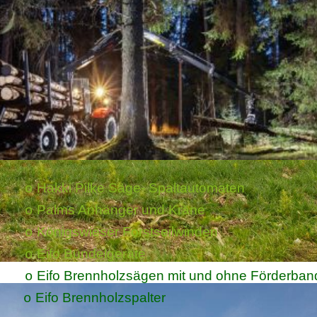
Hakki Pilke Säge- Spaltautomaten
o
Palms Anhänger und Kräne
o
Königswieser Forstseilwinden
o
Eifo Bündelgeräte
o
Eifo Brennholzsägen mit und ohne Förderban
o
Eifo Brennholzspalter
o