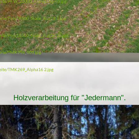
tseite/PFW_20000_AlphaLine-48.jpg
seite/Poly18500_Skate_Aug18 3.jpg
tseite/Poly18500_Skate_Aug18 25.jpg
tseite/TMK256_001.jpg
tseite/TMK269_Alpha16 2.jpg
Holzverarbeitung für "Jedermann".