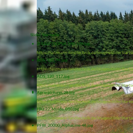
Slider Startseite
20150721DPW_180-176.jpg
https://salzmann-landtechnik.de/images/sliderSta
ADS_120_94.jpg
https://salzmann-landtechnik.de/images/sliderStart
ADS_120_117.jpg
https://salzmann-landtechnik.de/images/sliderStart
Agrarpictures 28.jpg
https://salzmann-landtechnik.de/images/sliderStarts
HKL22_Mulde_010.jpg
https://salzmann-landtechnik.de/images/sliderStar
PFW_20000_AlphaLine-48.jpg